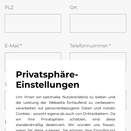
PLZ
Ort
E-Mail
*
Telefonnummer
*
Privatsphäre-
Einstellungen
Wunsch-Datum
*
Stunde
Minute
Um Ihnen ein optimales Nutzererlebnis zu bieten und
08
00
die Leistung der Webseite fortlaufend zu verbessern,
verarbeiten wir personenbezogene Daten und nutzen
Cookies - sowohl eigene als auch von Drittanbietern. Da
wir Ihre Privatsphäre schätzen, sind diese
Fahrzeug
*
Kontrollschild
*
standardmäßig deaktiviert. Wir würden uns freuen,
wenn Sie diese zulassen. Sie können Ihre Einwilligung