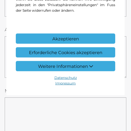
jederzeit in den "Privatsphäreneinstellungen" im Fuss
der Seite widerrufen oder ändern.
Auszuführenden Werkstattleistungen
*
Akzeptieren
Erforderliche Cookies akzeptieren
Weitere Informationen
Datenschutz
Impressum
r8jABXuWts51aL70RP2UxO
Mitteilung