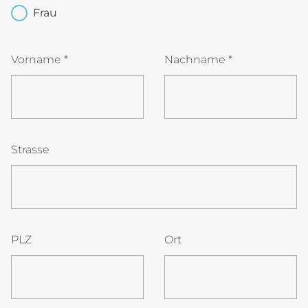
Frau
jdsMbvuoWxPDV4JAhT
Vorname
*
Nachname
*
Strasse
PLZ
Ort