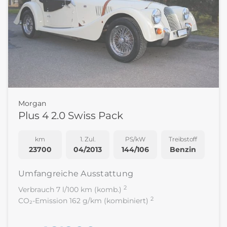
Morgan
Plus 4 2.0 Swiss Pack
km
1. Zul.
PS/kW
Treibstoff
23700
04/2013
144/106
Benzin
Umfangreiche Ausstattung
2
Verbrauch 7 l/100 km (komb.)
2
CO₂-Emission 162 g/km (kombiniert)