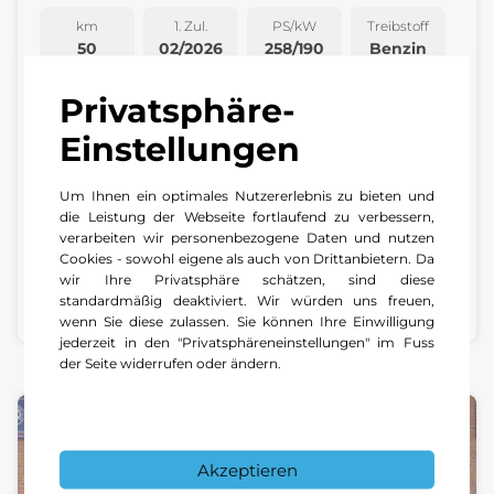
km
1. Zul.
PS/kW
Treibstoff
50
02/2026
258/190
Benzin
Privatsphäre-
Limitiertes Sondermodell 75th. in San Remo
Blue "Einmalig"
Einstellungen
2
Verbrauch 6.2 l/100 km (komb.)
2
CO₂-Emission 142 g/km (kombiniert)
Um Ihnen ein optimales Nutzererlebnis zu bieten und
die Leistung der Webseite fortlaufend zu verbessern,
verarbeiten wir personenbezogene Daten und nutzen
115'900
Cookies - sowohl eigene als auch von Drittanbietern. Da
CHF
wir Ihre Privatsphäre schätzen, sind diese
standardmäßig deaktiviert. Wir würden uns freuen,
Preise inkl. MwSt.
wenn Sie diese zulassen. Sie können Ihre Einwilligung
jederzeit in den "Privatsphäreneinstellungen" im Fuss
der Seite widerrufen oder ändern.
Akzeptieren