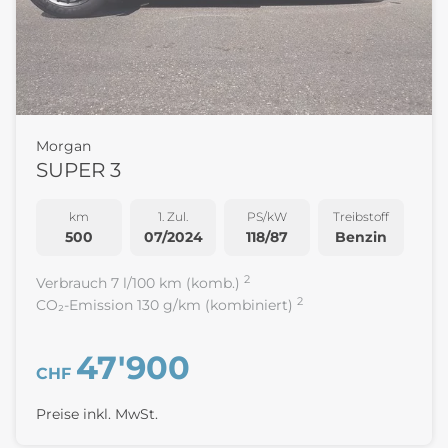
Morgan
SUPER 3
km
1. Zul.
PS/kW
Treibstoff
500
07/2024
118/87
Benzin
2
Verbrauch 7 l/100 km (komb.)
2
CO₂-Emission 130 g/km (kombiniert)
47'900
CHF
Preise inkl. MwSt.