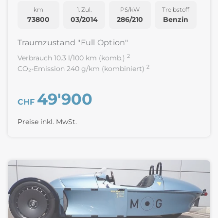
km
1. Zul.
PS/kW
Treibstoff
73800
03/2014
286/210
Benzin
Traumzustand "Full Option"
2
Verbrauch 10.3 l/100 km (komb.)
2
CO₂-Emission 240 g/km (kombiniert)
49'900
CHF
Preise inkl. MwSt.