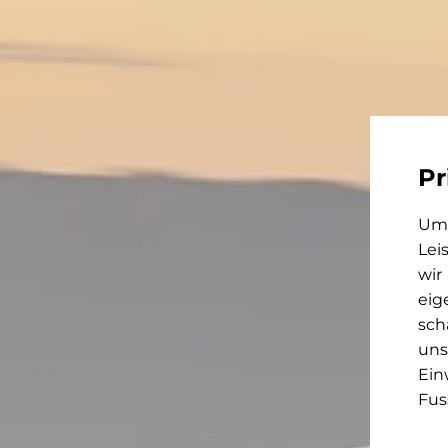
Pr
Um 
Lei
wir
eig
sch
uns
Ein
Fus