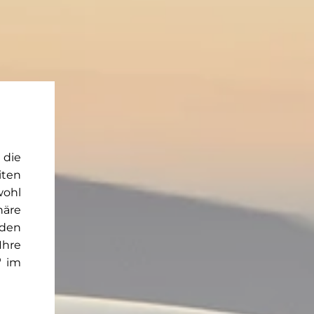
 die
iten
wohl
häre
rden
Ihre
" im