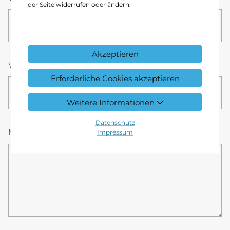
der Seite widerrufen oder ändern.
08
00
Akzeptieren
Wunsch-Fahrzeug
*
Erforderliche Cookies akzeptieren
Weitere Informationen
Datenschutz
7ewEUjZl8bxGQo6AYyscfrM4
Mitteilung
Impressum